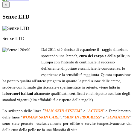
×
Senxe LTD
Senxe LTD
Dal 2011 si è deciso di espandere il raggio di azione
spostando una branch,
cura del corpo e della pelle
, in
Europa con l'intento di continuare il successo
dell'oriente, di portare e scambiare le conoscenze, le
esperienze e la sensibilità raggiunta. Questa espansione
ha portato qualità all'intero progetto in quanto la produzione delle creme,
sebbene con formule già ricercate e sperimentate in oriente, viene fatta in
laboratori italiani
altamente qualificati, certificati e nel rispetto assoluto degli
standard vigenti (alta affidabilità e rispetto delle regole).
Lo sviluppo delle linee "
MAN SKIN SYSTEM
" e "
ACTION
" e l'amplamento
delle linee "
WOMAN SKIN CARE
", "
SKIN IN PROGRESS
" e "
SENXATION
"
sono state pensate esclusivamente per offrire e servire tempestivamente chi
della cura della pelle ne fa una filosofia di vita.