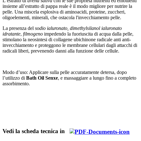
L’estratto di
avena sativa
con le sue proprietà nutrienti ed emollienti
insieme all’estratto di pappa reale è il modo migliore per nutrire la
pelle. Una miscela esplosiva di aminoacidi, proteine, zuccheri,
oligoelementi, minerali, che ostacola l'invecchiamento pelle.
La presenza del
sodio ialuronato, dimethylsilanol ialuronato
idratante
,
filmogeno
impedendo la fuoriuscita di acqua dalla pelle,
stimolano la neosintesi di collagene ubichinone radicale anti anti-
invecchiamento e proteggono le membrane cellulari dagli attacchi di
radicali liberi, prevenendo danni alla funzione delle cellule.
Modo d’uso: Applicare sulla pelle accuratamente detersa, dopo
l’utilizzo di
Bath Oil Senxe
, e massaggiare a lungo fino a completo
assorbimento.
amazon e zalando vendono tanto anche se l'imu pesa. spesso si
compra su shop online free o tramite sconti negli outlet prodotti
contenenti il q10
Vedi la scheda tecnica in