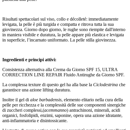
Risultati spettacolari sul viso, collo e décolleté: immediatamente
levigata, la pelle è più turgida e compatta e ritrova tutta la sua
giovinezza. Giorno dopo giorno, le rughe sono riempite dall'interno
in maniera visibile e duratura, la pelle appare più elastica e levigata
in superficie, l’incarnato uniformato. La pelle stilla giovinezza.
Ingredienti e principi attivi:
Consistenza alternativa alla Crema da Giorno SPF 15, ULTRA
CORRECTION LINE REPAIR Fluido Antirughe da Giorno SPF.
La complessa texture di questo gel ha alla base la
Ciclodestrina
che
garantisce una azione lifting duratura.
Inoltre il gel di
aloe
barbadensis
, elemento elitario nella cura della
pelle per ricchezza e la complessità delle sue componenti sinergiche
di zuccheri complessi,(
acemmanno
) antrachinoni, minerali, acidi
organici, fosfolipidi, enzimi, saponine, opera una azione idratante,
anti-infiammatoria e disintossicante.