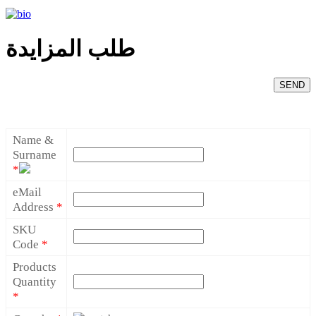
طلب المزايدة
SEND
Name &
Surname
*
eMail
Address
*
SKU
Code
*
Products
Quantity
*